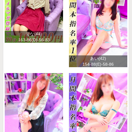
りな(44)
163-86(D)-56-83
あい(42)
154-88(E)-58-86