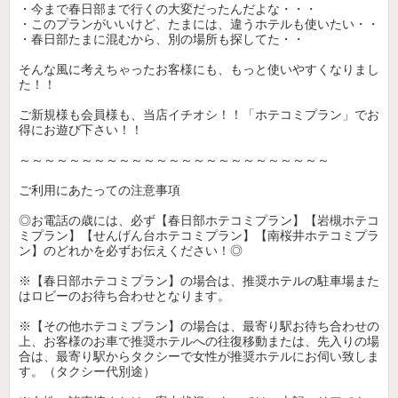
・今まで春日部まで行くの大変だったんだよな・・・
・このプランがいいけど、たまには、違うホテルも使いたい・・
・春日部たまに混むから、別の場所も探してた・・
そんな風に考えちゃったお客様にも、もっと使いやすくなりまし
た！！
ご新規様も会員様も、当店イチオシ！！「ホテコミプラン」でお
得にお遊び下さい！！
～～～～～～～～～～～～～～～～～～～～～～～～～
ご利用にあたっての注意事項
◎お電話の歳には、必ず【春日部ホテコミプラン】【岩槻ホテコ
ミプラン】【せんげん台ホテコミプラン】【南桜井ホテコミプラ
ン】のどれかを必ずお伝えください！◎
※【春日部ホテコミプラン】の場合は、推奨ホテルの駐車場また
はロビーのお待ち合わせとなります。
※【その他ホテコミプラン】の場合は、最寄り駅お待ち合わせの
上、お客様のお車で推奨ホテルへの往復移動または、先入りの場
合は、最寄り駅からタクシーで女性が推奨ホテルにお伺い致しま
す。（タクシー代別途）