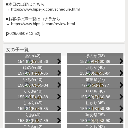
■本日の出勤はこちら
→ https://www.hips-jk.com/schedule.html
■お客様の声一覧はコチラから
→ https://www.hips-jk.com/review.html
[2026/08/09 13:52]
女の子一覧
あい(42)
ほのか(38)
154-88(E)-58-86
157-89(F)-60-86
ほのか(38)
いちか(40)
157-89(F)-60-86
158-83(C)-55-84
いちか(40)
創業祭(77)
158-83(C)-55-84
77-77(A)-77-77
りりあ(40)
りりあ(40)
155-90(E)-60-88
155-90(E)-60-88
しゅり(45)
しゅり(45)
159-84(B)-59-85
159-84(B)-59-85
りあ(40)
熟女祭(35)
153-88(F)-57-89
150-90(F)-58-90
ことね(42)
ことね(42)