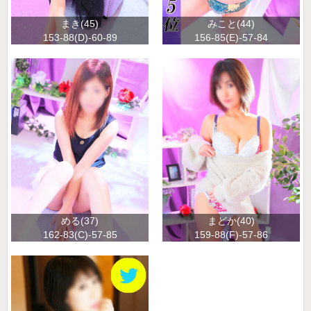
まき(45)
みこと(44)
153-88(D)-60-89
156-85(E)-57-84
める(37)
まどか(40)
162-83(C)-57-85
159-88(F)-57-86